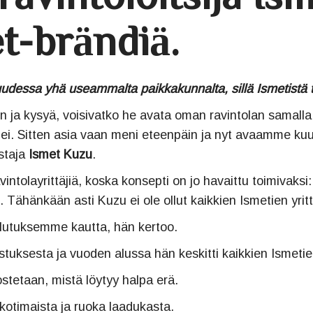
t-brändiä.
aisuudessa yhä useammalta paikkakunnalta, sillä Ismetistä 
uun ja kysyä, voisivatko he avata oman ravintolan samall
si ei. Sitten asia vaan meni eteenpäin ja nyt avaamme ku
staja
Ismet Kuzu
.
intolayrittäjiä, koska konsepti on jo havaittu toimivaks
 Tähänkään asti Kuzu ei ole ollut kaikkien Ismetien yritt
ulutuksemme kautta, hän kertoo.
tuksesta ja vuoden alussa hän keskitti kaikkien Ismeti
ostetaan, mistä löytyy halpa erä.
 kotimaista ja ruoka laadukasta.