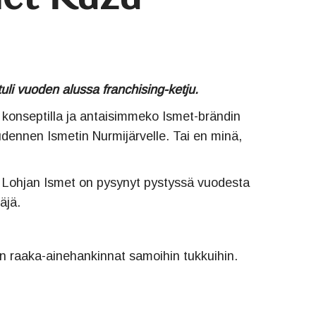
tuli vuoden alussa franchising-ketju.
a konseptilla ja antaisimmeko Ismet-brändin
udennen Ismetin Nurmijärvelle. Tai en minä,
i: Lohjan Ismet on pysynyt pystyssä vuodesta
äjä.
en raaka-ainehankinnat samoihin tukkuihin.