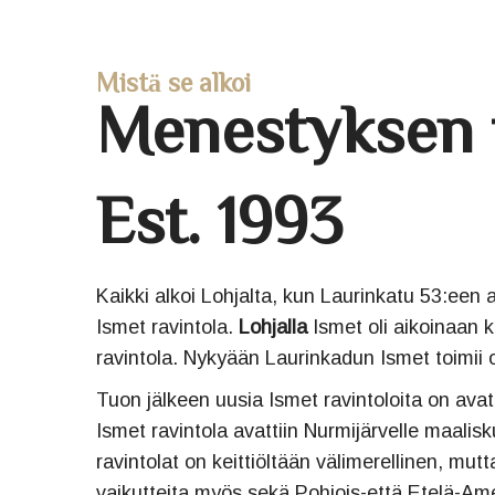
Mistä se alkoi
Menestyksen 
Est. 1993
Kaikki alkoi Lohjalta, kun Laurinkatu 53:een
Ismet ravintola.
Lohjalla
Ismet oli aikoinaan 
ravintola. Nykyään Laurinkadun Ismet toimii 
Tuon jälkeen uusia Ismet ravintoloita on avat
Ismet ravintola avattiin Nurmijärvelle maali
ravintolat on keittiöltään välimerellinen, mutt
vaikutteita myös sekä Pohjois-että Etelä-Ame