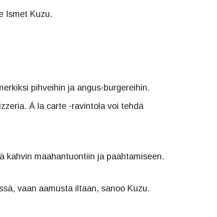
ee Ismet Kuzu.
erkiksi pihveihin ja angus-burgereihin.
zeria. Á la carte -ravintola voi tehdä
ekä kahvin maahantuontiin ja paahtamiseen.
ivässä, vaan aamusta iltaan, sanoo Kuzu.