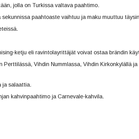
än, jolla on Turkissa valtava paahtimo.
sekunnissa paahtoaste vaihtuu ja maku muuttuu täysin
teissä.
ing-ketju eli ravintolayrittäjät voivat ostaa brändin käy
an Perttilässä, Vihdin Nummlassa, Vihdin Kirkonkylällä j
ja salaattia.
hjan kahvinpaahtimo ja Carnevale-kahvila.