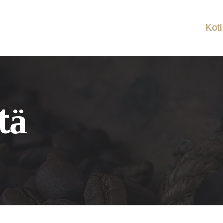
Koti
tä