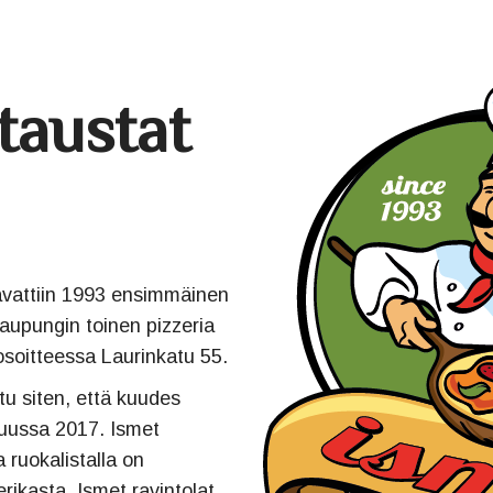
taustat
 avattiin 1993 ensimmäinen
kaupungin toinen pizzeria
osoitteessa Laurinkatu 55.
tu siten, että kuudes
skuussa 2017. Ismet
a ruokalistalla on
rikasta. Ismet ravintolat