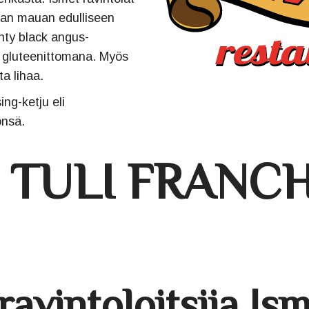
oan mauan edulliseen
hty black angus-
s gluteenittomana. Myös
a lihaa.
ng-ketju eli
önsä.
 TULI FRANCH
ravintoloitsija Is