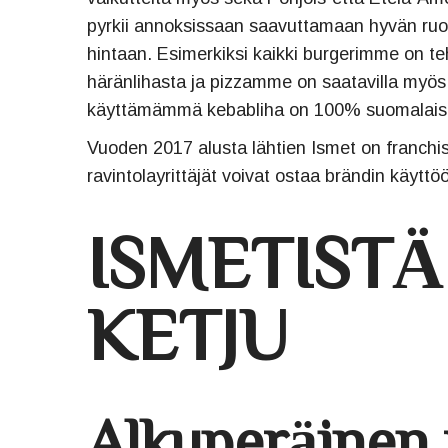
pyrkii annoksissaan saavuttamaan hyvän ru
hintaan. Esimerkiksi kaikki burgerimme on te
häränlihasta ja pizzamme on saatavilla myö
käyttämämmä kebabliha on 100% suomalaist
Vuoden 2017 alusta lähtien Ismet on franchisi
ravintolayrittäjät voivat ostaa brändin käyttö
ISMETISTÄ
KETJU
Alkuperäinen 