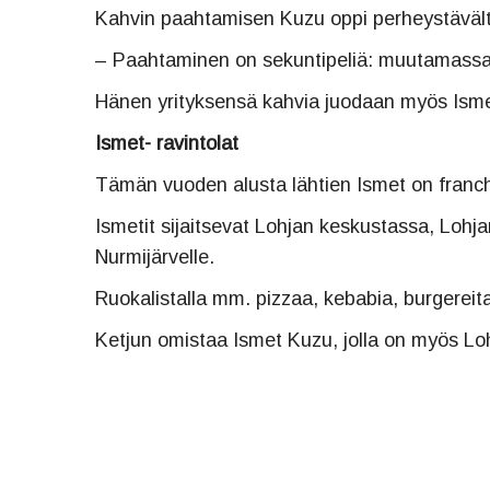
Kahvin paahtamisen Kuzu oppi perheystävältä
– Paahtaminen on sekuntipeliä: muutamassa 
Hänen yrityksensä kahvia juodaan myös Isme
Ismet- ravintolat
Tämän vuoden alusta lähtien Ismet on franchis
Ismetit sijaitsevat Lohjan keskustassa, Lohj
Nurmijärvelle.
Ruokalistalla mm. pizzaa, kebabia, burgereita 
Ketjun omistaa Ismet Kuzu, jolla on myös Lo