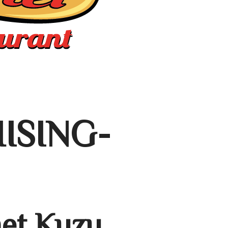
ISING-
met Kuzu