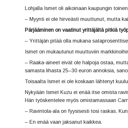
Lohjalla Ismet oli aikoinaan kaupungin toinen 
– Myynti ei ole hirveästi muuttunut, mutta k
Pärjääminen on vaatinut yrittäjältä pitkiä työp
– Yrittäjän pitää olla mukana sataprosenttises
Ismet on mukautunut muuttuviin markkinoihin 
– Raaka-aineet eivät ole halpoja ostaa, mutta
samasta lihasta 25–30 euron annoksia, sano
Toisaalta Ismet ei ole koskaan lähtenyt kuului
Nykyään Ismet Kuzu ei enää itse omista ravi
Hän työskentelee myös omistamassaan Carn
– Ravintola-ala on fyysisesti tosi raskas. Ku
– En enää vaan jaksanut kaikkea.