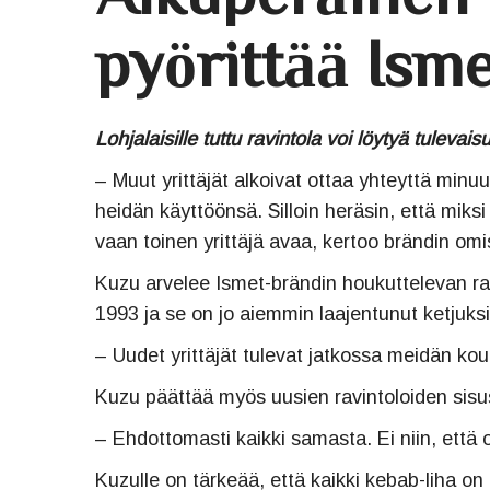
pyörittää Isme
Lohjalaisille tuttu ravintola voi löytyä tulev
– Muut yrittäjät alkoivat ottaa yhteyttä min
heidän käyttöönsä. Silloin heräsin, että mik
vaan toinen yrittäjä avaa, kertoo brändin omi
Kuzu arvelee Ismet-brändin houkuttelevan rav
1993 ja se on jo aiemmin laajentunut ketjuksi.
– Uudet yrittäjät tulevat jatkossa meidän ko
Kuzu päättää myös uusien ravintoloiden sisus
– Ehdottomasti kaikki samasta. Ei niin, että 
Kuzulle on tärkeää, että kaikki kebab-liha on