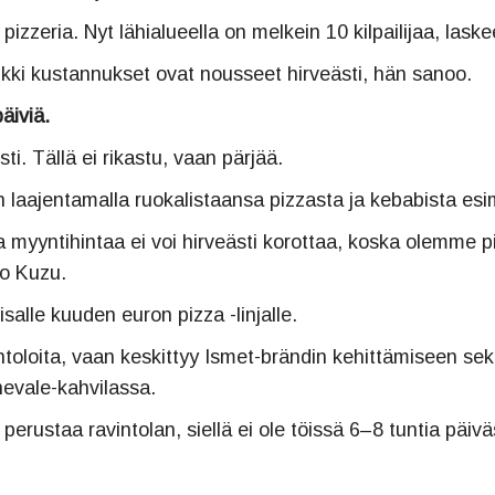
pizzeria. Nyt lähialueella on melkein 10 kilpailijaa, lask
aikki kustannukset ovat nousseet hirveästi, hän sanoo.
äiviä.
ti. Tällä ei rikastu, vaan pärjää.
laajentamalla ruokalistaansa pizzasta ja kebabista esim
 myyntihintaa ei voi hirveästi korottaa, koska olemme piz
o Kuzu.
salle kuuden euron pizza -linjalle.
ntoloita, vaan keskittyy Ismet-brändin kehittämiseen s
evale-kahvilassa.
n perustaa ravintolan, siellä ei ole töissä 6–8 tuntia pä