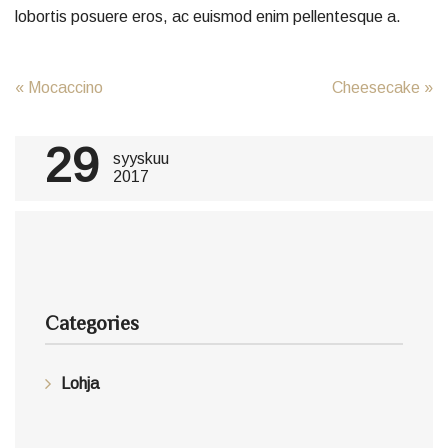
lobortis posuere eros, ac euismod enim pellentesque a.
Post navigation
«
Mocaccino
Cheesecake
»
29
syyskuu
2017
Categories
Lohja