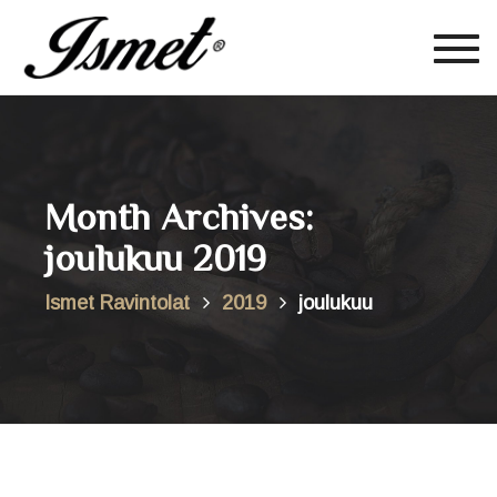
Togg
navig
Month Archives:
joulukuu 2019
Ismet Ravintolat
2019
joulukuu