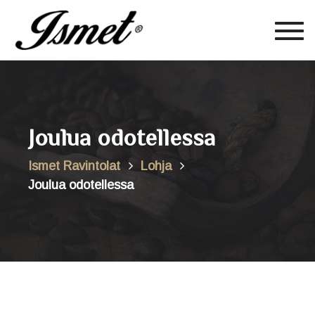
Togg
navig
Joulua odotellessa
Ismet Ravintolat
Lohja
Joulua odotellessa