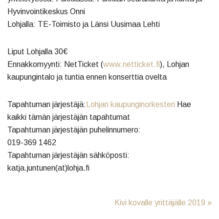
Hyvinvointikeskus Onni
Lohjalla: TE-Toimisto ja Länsi Uusimaa Lehti
Liput Lohjalla 30€
Ennakkomyynti: NetTicket (
www.netticket.fi
), Lohjan
kaupungintalo ja tuntia ennen konserttia ovelta
Tapahtuman järjestäjä:
Lohjan kaupunginorkesteri
Hae
kaikki tämän järjestäjän tapahtumat
Tapahtuman järjestäjän puhelinnumero:
019-369 1462
Tapahtuman järjestäjän sähköposti:
katja.juntunen(at)lohja.fi
Post navigation
Kivi kovalle yrittäjälle 2019
»